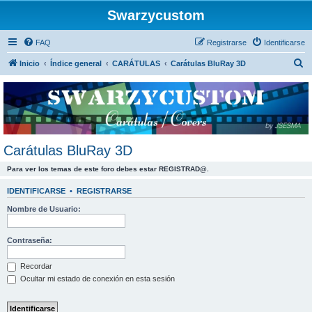
Swarzycustom
FAQ
Registrarse
Identificarse
B
Inicio
Índice general
CARÁTULAS
Carátulas BluRay 3D
u
s
c
a
r
Carátulas BluRay 3D
Para ver los temas de este foro debes estar REGISTRAD@.
IDENTIFICARSE
•
REGISTRARSE
Nombre de Usuario:
Contraseña:
Recordar
Ocultar mi estado de conexión en esta sesión