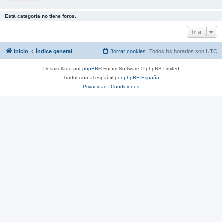
Está categoría no tiene foros.
Ir a
Inicio
Índice general
Borrar cookies
Todos los horarios son
UTC
Desarrollado por
phpBB
® Forum Software © phpBB Limited
Traducción al español por
phpBB España
Privacidad
|
Condiciones