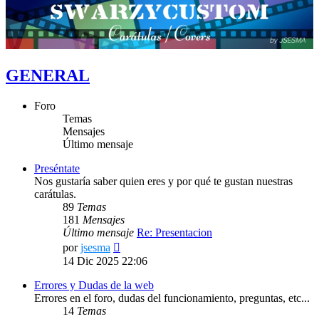
GENERAL
Foro
Temas
Mensajes
Último mensaje
Preséntate
Nos gustaría saber quien eres y por qué te gustan nuestras
carátulas.
89
Temas
181
Mensajes
Último mensaje
Re: Presentacion
Ver
por
jsesma
último
14 Dic 2025 22:06
mensaje
Errores y Dudas de la web
Errores en el foro, dudas del funcionamiento, preguntas, etc...
14
Temas