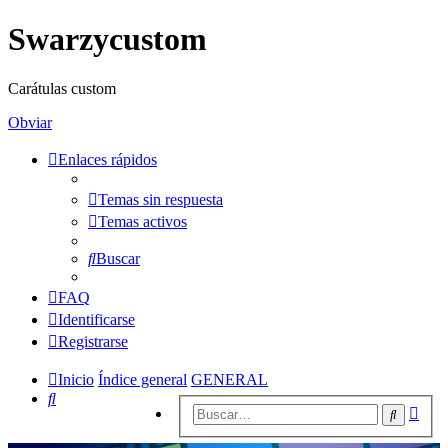
Swarzycustom
Carátulas custom
Obviar
Enlaces rápidos
Temas sin respuesta
Temas activos
Buscar
FAQ
Identificarse
Registrarse
Inicio
Índice general
GENERAL
Buscar
Bús
Buscar
avan