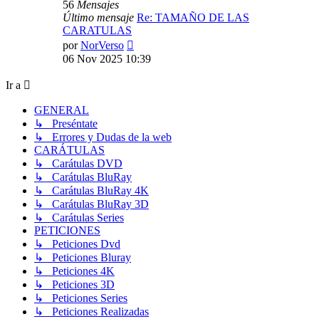
56
Mensajes
Último mensaje
Re: TAMAÑO DE LAS
CARATULAS
Ver
por
NorVerso
último
06 Nov 2025 10:39
mensaje
Ir a
GENERAL
↳ Preséntate
↳ Errores y Dudas de la web
CARÁTULAS
↳ Carátulas DVD
↳ Carátulas BluRay
↳ Carátulas BluRay 4K
↳ Carátulas BluRay 3D
↳ Carátulas Series
PETICIONES
↳ Peticiones Dvd
↳ Peticiones Bluray
↳ Peticiones 4K
↳ Peticiones 3D
↳ Peticiones Series
↳ Peticiones Realizadas