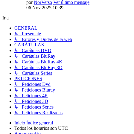
por
NorVerso
Ver último mensaje
06 Nov 2025 10:39
Ir a
GENERAL
↳ Preséntate
↳ Errores y Dudas de la web
CARÁTULAS
↳ Carátulas DVD
↳ Carátulas BluRay
↳ Carátulas BluRay 4K
↳ Carátulas BluRay 3D
↳ Carátulas Series
PETICIONES
↳ Peticiones Dvd
↳ Peticiones Bluray
↳ Peticiones 4K
↳ Peticiones 3D
↳ Peticiones Series
↳ Peticiones Realizadas
Inicio
Índice general
Todos los horarios son
UTC
Borrar cookies