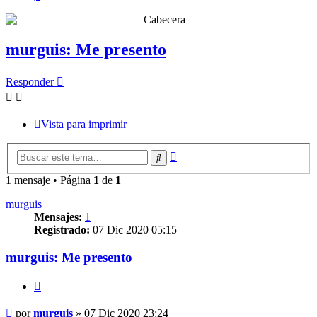
murguis: Me presento
Responder
Vista para imprimir
Búsqueda
Buscar
avanzada
1 mensaje • Página
1
de
1
murguis
Mensajes:
1
Registrado:
07 Dic 2020 05:15
murguis: Me presento
Citar
Mensaje
por
murguis
»
07 Dic 2020 23:24