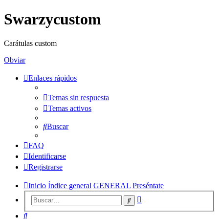
Swarzycustom
Carátulas custom
Obviar
Enlaces rápidos
Temas sin respuesta
Temas activos
Buscar
FAQ
Identificarse
Registrarse
Inicio
Índice general
GENERAL
Preséntate
Búsqueda
Buscar
avanzada
Buscar