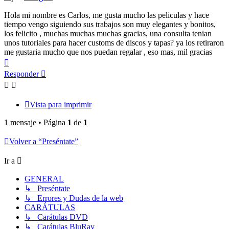
Hola mi nombre es Carlos, me gusta mucho las peliculas y hace
tiempo vengo siguiendo sus trabajos son muy elegantes y bonitos,
los felicito , muchas muchas muchas gracias, una consulta tenian
unos tutoriales para hacer customs de discos y tapas? ya los retiraron
me gustaria mucho que nos puedan regalar , eso mas, mil gracias
Arriba
Responder
Vista para imprimir
1 mensaje • Página
1
de
1
Volver a “Preséntate”
Ir a
GENERAL
↳ Preséntate
↳ Errores y Dudas de la web
CARÁTULAS
↳ Carátulas DVD
↳ Carátulas BluRay