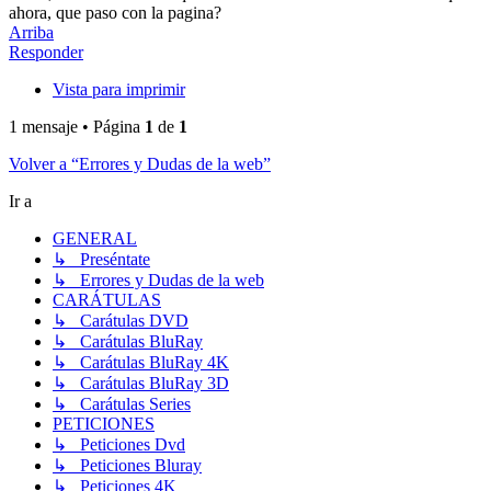
ahora, que paso con la pagina?
Arriba
Responder
Vista para imprimir
1 mensaje • Página
1
de
1
Volver a “Errores y Dudas de la web”
Ir a
GENERAL
↳ Preséntate
↳ Errores y Dudas de la web
CARÁTULAS
↳ Carátulas DVD
↳ Carátulas BluRay
↳ Carátulas BluRay 4K
↳ Carátulas BluRay 3D
↳ Carátulas Series
PETICIONES
↳ Peticiones Dvd
↳ Peticiones Bluray
↳ Peticiones 4K