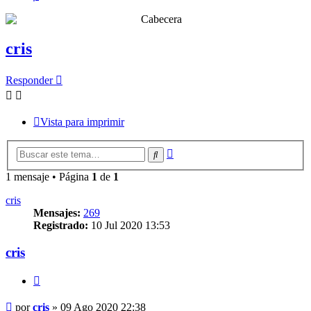
cris
Responder
Vista para imprimir
Búsqueda
Buscar
avanzada
1 mensaje • Página
1
de
1
cris
Mensajes:
269
Registrado:
10 Jul 2020 13:53
cris
Citar
Mensaje
por
cris
»
09 Ago 2020 22:38