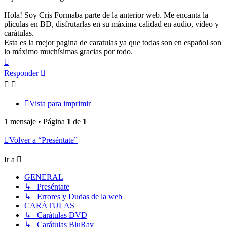
Hola! Soy Cris Formaba parte de la anterior web. Me encanta la
pliculas en BD, disfrutarlas en su máxima calidad en audio, video y
carátulas.
Esta es la mejor pagina de caratulas ya que todas son en español son
lo máximo muchísimas gracias por todo.
Arriba
Responder
Vista para imprimir
1 mensaje • Página
1
de
1
Volver a “Preséntate”
Ir a
GENERAL
↳ Preséntate
↳ Errores y Dudas de la web
CARÁTULAS
↳ Carátulas DVD
↳ Carátulas BluRay