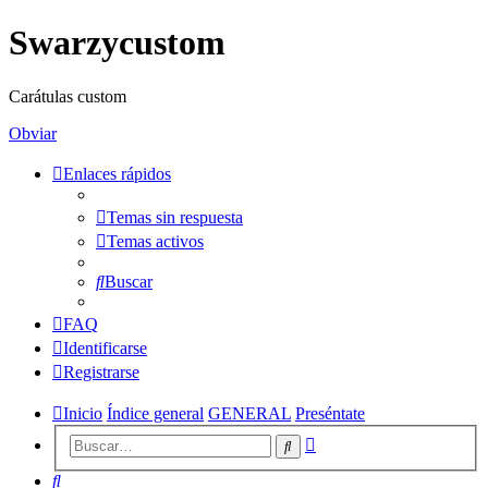
Swarzycustom
Carátulas custom
Obviar
Enlaces rápidos
Temas sin respuesta
Temas activos
Buscar
FAQ
Identificarse
Registrarse
Inicio
Índice general
GENERAL
Preséntate
Búsqueda
Buscar
avanzada
Buscar