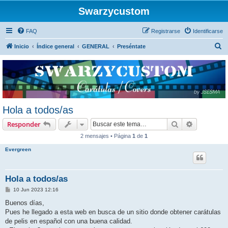
Swarzycustom
FAQ
Registrarse
Identificarse
B
Inicio
Índice general
GENERAL
Preséntate
u
s
c
a
r
Hola a todos/as
Buscar
Búsqueda 
Responder
2 mensajes • Página
1
de
1
Evergreen
Hola a todos/as
M
10 Jun 2023 12:16
e
n
Buenos días,
s
Pues he llegado a esta web en busca de un sitio donde obtener carátulas
a
j
de pelis en español con una buena calidad.
e