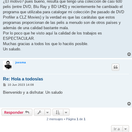
¿El motivo? pues bueno, resulta que tengo una colección de casi 600
pelis (entre DVD, Blu Ray y BD UHD) y recientemente he cambiado el
programa que utilizaba para catalogar mi colección (he pasado de DVD
Profiler a CLZ Movies) y la verdad es que las carátulas que estos
programas proporcionan de las pelis a menudo son de otros países y
además de una calidad bastante mala.
Por lo poco que he visto aquí la calidad de los trabajos es
ESPECTACULAR.
Muchas gracias a todos los que lo hacéis posible.
Un saludo.
jsesma
Re: Hola a todos/as
M
10 Jun 2023 14:08
e
n
Bienvenido y a disfrutar. Un saludo
s
a
j
e
Responder
2 mensajes • Página
1
de
1
Ir a