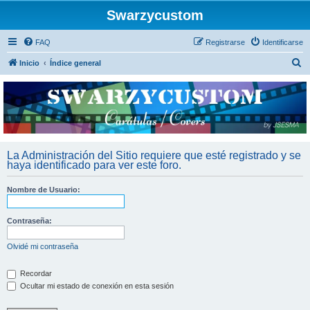
Swarzycustom
FAQ
Registrarse
Identificarse
B
Inicio
Índice general
u
s
c
a
r
La Administración del Sitio requiere que esté registrado y se
haya identificado para ver este foro.
Nombre de Usuario:
Contraseña:
Olvidé mi contraseña
Recordar
Ocultar mi estado de conexión en esta sesión