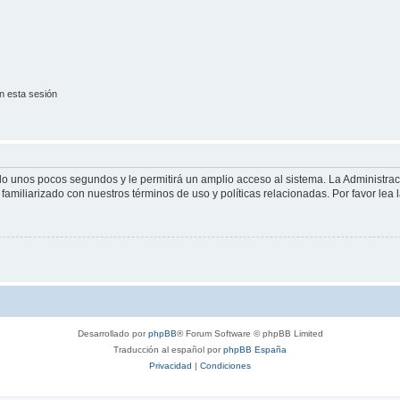
n esta sesión
olo unos pocos segundos y le permitirá un amplio acceso al sistema. La Administra
familiarizado con nuestros términos de uso y políticas relacionadas. Por favor lea l
Desarrollado por
phpBB
® Forum Software © phpBB Limited
Traducción al español por
phpBB España
Privacidad
|
Condiciones