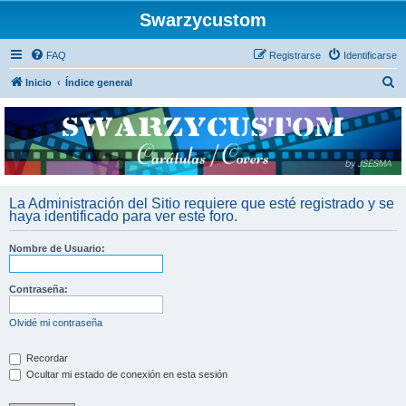
Swarzycustom
FAQ
Registrarse
Identificarse
B
Inicio
Índice general
u
s
c
a
r
La Administración del Sitio requiere que esté registrado y se
haya identificado para ver este foro.
Nombre de Usuario:
Contraseña:
Olvidé mi contraseña
Recordar
Ocultar mi estado de conexión en esta sesión