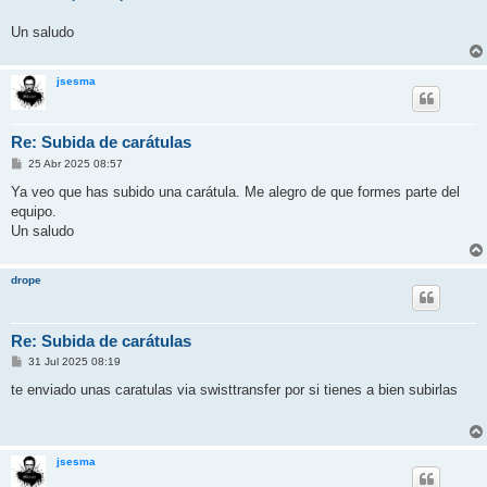
j
e
Un saludo
jsesma
Re: Subida de carátulas
M
25 Abr 2025 08:57
e
n
Ya veo que has subido una carátula. Me alegro de que formes parte del
s
equipo.
a
j
Un saludo
e
drope
Re: Subida de carátulas
M
31 Jul 2025 08:19
e
n
te enviado unas caratulas via swisttransfer por si tienes a bien subirlas
s
a
j
e
jsesma