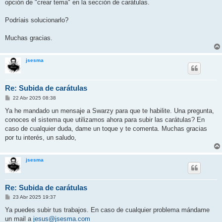
opción de "crear tema" en la sección de carátulas.
Podríais solucionarlo?
Muchas gracias.
jsesma
Re: Subida de carátulas
M
22 Abr 2025 08:38
e
n
Ya he mandado un mensaje a Swarzy para que te habilite. Una pregunta,
s
conoces el sistema que utilizamos ahora para subir las carátulas? En
a
j
caso de cualquier duda, dame un toque y te comenta. Muchas gracias
e
por tu interés, un saludo,
jsesma
Re: Subida de carátulas
M
23 Abr 2025 19:37
e
n
Ya puedes subir tus trabajos. En caso de cualquier problema mándame
s
un mail a
jesus@jsesma.com
a