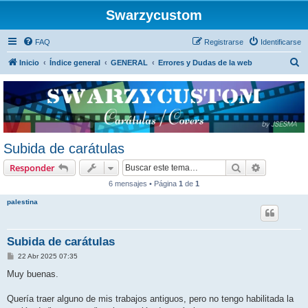
Swarzycustom
FAQ
Registrarse
Identificarse
B
Inicio
Índice general
GENERAL
Errores y Dudas de la web
u
s
c
a
r
Subida de carátulas
Buscar
Búsqueda 
Responder
6 mensajes • Página
1
de
1
palestina
Subida de carátulas
M
22 Abr 2025 07:35
e
n
Muy buenas.
s
a
j
Quería traer alguno de mis trabajos antiguos, pero no tengo habilitada la
e