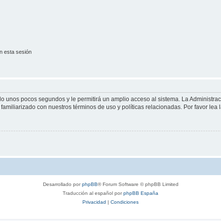
n esta sesión
olo unos pocos segundos y le permitirá un amplio acceso al sistema. La Administra
familiarizado con nuestros términos de uso y políticas relacionadas. Por favor lea l
Desarrollado por
phpBB
® Forum Software © phpBB Limited
Traducción al español por
phpBB España
Privacidad
|
Condiciones