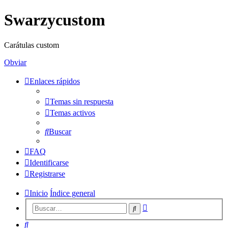
Swarzycustom
Carátulas custom
Obviar
Enlaces rápidos
Temas sin respuesta
Temas activos
Buscar
FAQ
Identificarse
Registrarse
Inicio
Índice general
Búsqueda
Buscar
avanzada
Buscar