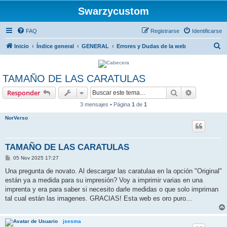
Swarzycustom
FAQ
Registrarse
Identificarse
B
Inicio
Índice general
GENERAL
Errores y Dudas de la web
u
s
TAMAÑO DE LAS CARATULAS
c
Buscar
Búsqueda 
Responder
a
3 mensajes • Página
1
de
1
r
NorVerso
TAMAÑO DE LAS CARATULAS
M
05 Nov 2025 17:27
e
n
Una pregunta de novato. Al descargar las caratulaa en la opción "Original"
s
están ya a medida para su impresión? Voy a imprimir varias en una
a
j
imprenta y era para saber si necesito darle medidas o que solo impriman
e
tal cual están las imagenes. GRACIAS! Esta web es oro puro...
jsesma