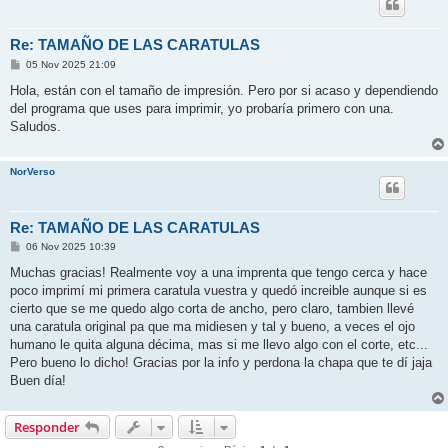
Re: TAMAÑO DE LAS CARATULAS
M
05 Nov 2025 21:09
e
n
Hola, están con el tamaño de impresión. Pero por si acaso y dependiendo
s
del programa que uses para imprimir, yo probaría primero con una.
a
j
Saludos.
e
NorVerso
Re: TAMAÑO DE LAS CARATULAS
M
06 Nov 2025 10:39
e
n
Muchas gracias! Realmente voy a una imprenta que tengo cerca y hace
s
poco imprimí mi primera caratula vuestra y quedó increible aunque si es
a
j
cierto que se me quedo algo corta de ancho, pero claro, tambien llevé
e
una caratula original pa que ma midiesen y tal y bueno, a veces el ojo
humano le quita alguna décima, mas si me llevo algo con el corte, etc...
Pero bueno lo dicho! Gracias por la info y perdona la chapa que te dí jaja
Buen día!
Responder