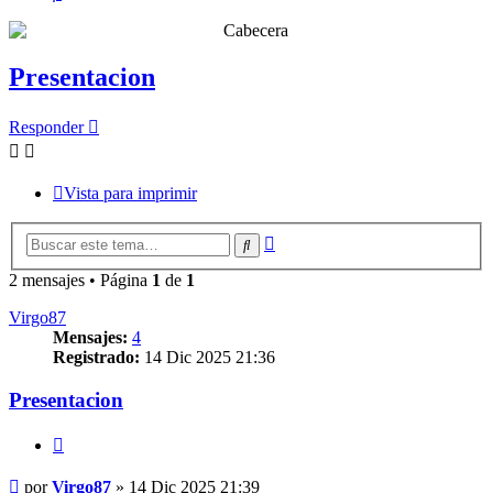
Presentacion
Responder
Vista para imprimir
Búsqueda
Buscar
avanzada
2 mensajes • Página
1
de
1
Virgo87
Mensajes:
4
Registrado:
14 Dic 2025 21:36
Presentacion
Citar
Mensaje
por
Virgo87
»
14 Dic 2025 21:39