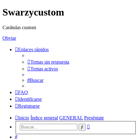
Swarzycustom
Carátulas custom
Obviar
Enlaces rápidos
Temas sin respuesta
Temas activos
Buscar
FAQ
Identificarse
Registrarse
Inicio
Índice general
GENERAL
Preséntate
Búsqueda
Buscar
avanzada
Buscar