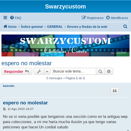
Swarzycustom
FAQ
Registrarse
Identificarse
B
Inicio
Índice general
GENERAL
Errores y Dudas de la web
u
s
c
a
r
espero no molestar
Buscar
Búsqueda 
Responder
3 mensajes • Página
1
de
1
balentin
espero no molestar
M
11 Ago 2020 19:27
e
n
No se si seria posible que tengamos una sección como en la antigua wep
s
para colecciones, a mi me haría mucha ilusión ya que tengo varias
a
j
peticiones que hacer.Un cordial saludo
e