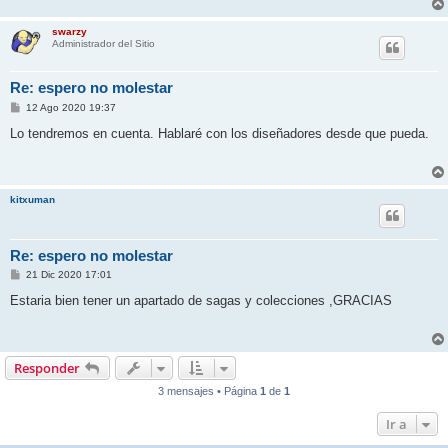
swarzy
Administrador del Sitio
Re: espero no molestar
M
12 Ago 2020 19:37
e
n
Lo tendremos en cuenta. Hablaré con los diseñadores desde que pueda.
s
a
j
e
kitxuman
Re: espero no molestar
M
21 Dic 2020 17:01
e
n
Estaria bien tener un apartado de sagas y colecciones ,GRACIAS
s
a
j
e
Responder
3 mensajes • Página
1
de
1
Ir a