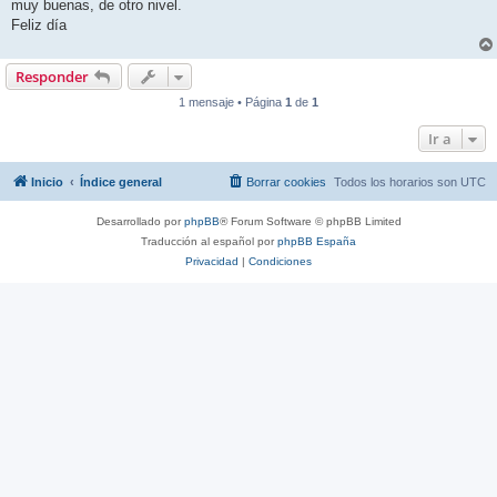
muy buenas, de otro nivel.
Feliz día
Responder
1 mensaje • Página
1
de
1
Ir a
Inicio
Índice general
Borrar cookies
Todos los horarios son
UTC
Desarrollado por
phpBB
® Forum Software © phpBB Limited
Traducción al español por
phpBB España
Privacidad
|
Condiciones