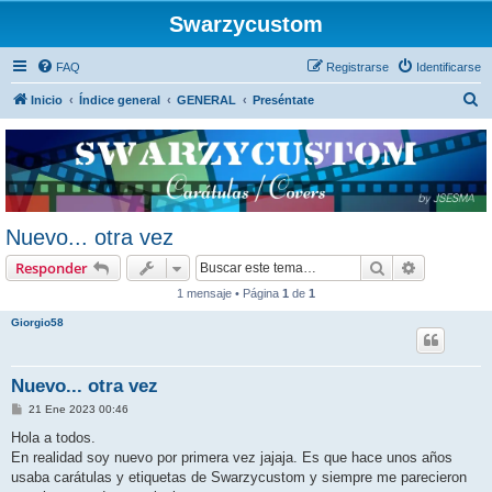
Swarzycustom
FAQ
Registrarse
Identificarse
B
Inicio
Índice general
GENERAL
Preséntate
u
s
c
a
r
Nuevo... otra vez
Buscar
Búsqueda 
Responder
1 mensaje • Página
1
de
1
Giorgio58
Nuevo... otra vez
M
21 Ene 2023 00:46
e
n
Hola a todos.
s
En realidad soy nuevo por primera vez jajaja. Es que hace unos años
a
j
usaba carátulas y etiquetas de Swarzycustom y siempre me parecieron
e