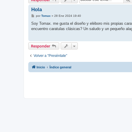
Hola
M
por
Tomax
»
28 Ene 2024 19:40
e
n
Soy Tomax. me gusta el diseño y eléboro mis propias caratu
s
encuentro caratulas clásicas? Un saludo y un pequeño ala
a
j
e
Responder
Volver a “Preséntate”
Inicio
Índice general