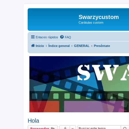
Swarzycustom
Carátulas custom
Enlaces rápidos
FAQ
Inicio
Índice general
GENERAL
Preséntate
Hola
Responder