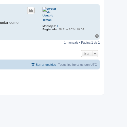
Tomax
eguntar como
Mensajes:
1
Registrado:
28 Ene 2024 18:54
A
r
1 mensaje • Página
1
de
1
r
i
b
Ir a
a
Borrar cookies
Todos los horarios son
UTC