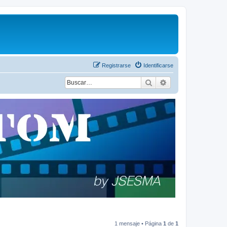
Registrarse
Identificarse
Buscar
Búsqueda avanza
1 mensaje • Página
1
de
1