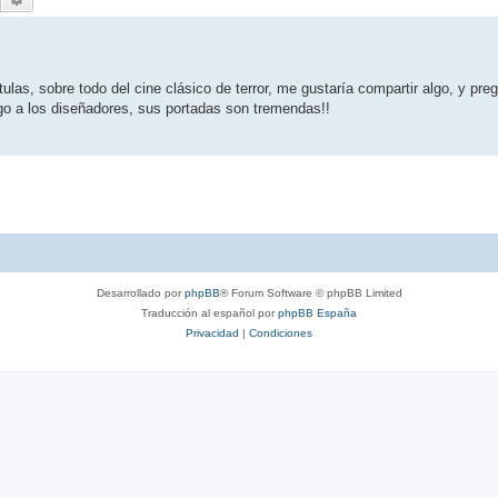
las, sobre todo del cine clásico de terror, me gustaría compartir algo, y pr
go a los diseñadores, sus portadas son tremendas!!
Desarrollado por
phpBB
® Forum Software © phpBB Limited
Traducción al español por
phpBB España
Privacidad
|
Condiciones