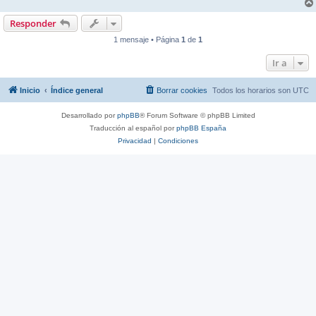
Responder
1 mensaje • Página
1
de
1
Ir a
Inicio
Índice general
Borrar cookies
Todos los horarios son
UTC
Desarrollado por
phpBB
® Forum Software © phpBB Limited
Traducción al español por
phpBB España
Privacidad
|
Condiciones