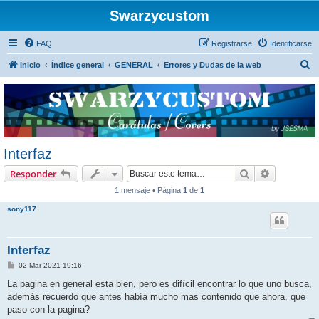
Swarzycustom
FAQ
Registrarse
Identificarse
B
Inicio
Índice general
GENERAL
Errores y Dudas de la web
u
s
c
a
r
Interfaz
Buscar
Búsqueda 
Responder
1 mensaje • Página
1
de
1
sony117
Interfaz
M
02 Mar 2021 19:16
e
n
La pagina en general esta bien, pero es difícil encontrar lo que uno busca,
s
además recuerdo que antes había mucho mas contenido que ahora, que
a
j
paso con la pagina?
e